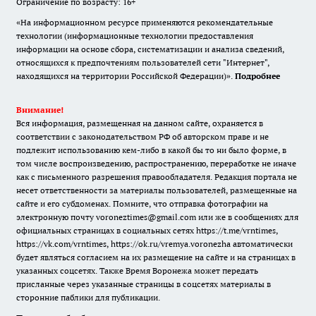
Ограничение по возрасту: 16+
«На информационном ресурсе применяются рекомендательные
технологии (информационные технологии предоставления
информации на основе сбора, систематизации и анализа сведений,
относящихся к предпочтениям пользователей сети "Интернет",
находящихся на территории Российской Федерации)».
Подробнее
Внимание!
Вся информация, размещенная на данном сайте, охраняется в
соответствии с законодательством РФ об авторском праве и не
подлежит использованию кем-либо в какой бы то ни было форме, в
том числе воспроизведению, распространению, переработке не иначе
как с письменного разрешения правообладателя. Редакция портала не
несет ответственности за материалы пользователей, размещенные на
сайте и его субдоменах. Помните, что отправка фотографии на
электронную почту voroneztimes@gmail.com или же в сообщениях для
официальных страницах в социальных сетях
https://t.me/vrntimes
,
https://vk.com/vrntimes
,
https://ok.ru/vremya.voronezha
автоматически
будет являться согласием на их размещение на сайте и на страницах в
указанных соцсетях. Также Время Воронежа может передать
присланные через указанные страницы в соцсетях материалы в
сторонние паблики для публикации.