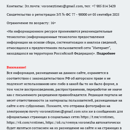
Контакты: Эл.почта: voroneztimes@gmail.com, тел: +7 985 814 3429
Свидетельство о регистрации ЭЛ № ФС 77 - 90000 от 05 сентября 2025
Ограничение по возрасту: 16+
«На информационном ресурсе применяются рекомендательные
технологии (информационные технологии предоставления
информации на основе сбора, систематизации и анализа сведений,
относящихся к предпочтениям пользователей сети "Интернет",
находящихся на территории Российской Федерации)».
Подробнее
Внимание!
Вся информация, размещенная на данном сайте, охраняется в
соответствии с законодательством РФ об авторском праве и не
подлежит использованию кем-либо в какой бы то ни было форме, в
том числе воспроизведению, распространению, переработке не иначе
как с письменного разрешения правообладателя. Редакция портала не
несет ответственности за материалы пользователей, размещенные на
сайте и его субдоменах. Помните, что отправка фотографии на
электронную почту voroneztimes@gmail.com или же в сообщениях для
официальных страницах в социальных сетях
https://t.me/vrntimes
,
https://vk.com/vrntimes
,
https://ok.ru/vremya.voronezha
автоматически
будет являться согласием на их размещение на сайте и на страницах в