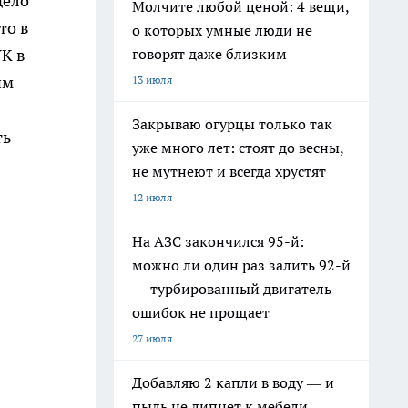
дело
Молчите любой ценой: 4 вещи,
то в
о которых умные люди не
говорят даже близким
УК в
им
13 июля
Закрываю огурцы только так
ть
уже много лет: стоят до весны,
не мутнеют и всегда хрустят
12 июля
На АЗС закончился 95-й:
можно ли один раз залить 92-й
— турбированный двигатель
ошибок не прощает
27 июля
Добавляю 2 капли в воду — и
пыль не липнет к мебели