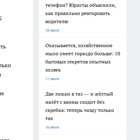
телефон? Юристы объяснили,
как правильно реагировать
К
водителю
18 июля
Оказывается, хозяйственное
ать
мыло умеет гораздо больше: 10
бытовых секретов опытных
лько
хозяек
ы
11 июля
не
Две ложки в таз — и жёлтый
налёт с ванны сходит без
скребка: теперь чищу только
так
16 июля