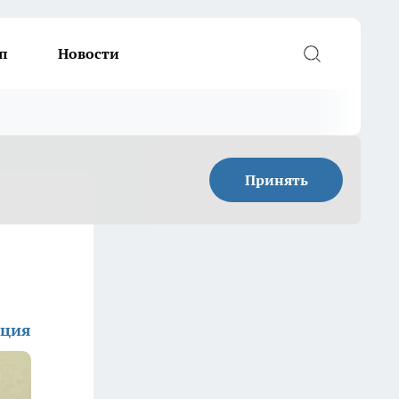
п
Новости
Принять
кция