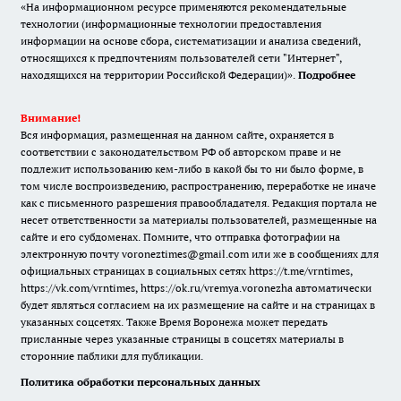
«На информационном ресурсе применяются рекомендательные
технологии (информационные технологии предоставления
информации на основе сбора, систематизации и анализа сведений,
относящихся к предпочтениям пользователей сети "Интернет",
находящихся на территории Российской Федерации)».
Подробнее
Внимание!
Вся информация, размещенная на данном сайте, охраняется в
соответствии с законодательством РФ об авторском праве и не
подлежит использованию кем-либо в какой бы то ни было форме, в
том числе воспроизведению, распространению, переработке не иначе
как с письменного разрешения правообладателя. Редакция портала не
несет ответственности за материалы пользователей, размещенные на
сайте и его субдоменах. Помните, что отправка фотографии на
электронную почту voroneztimes@gmail.com или же в сообщениях для
официальных страницах в социальных сетях
https://t.me/vrntimes
,
https://vk.com/vrntimes
,
https://ok.ru/vremya.voronezha
автоматически
будет являться согласием на их размещение на сайте и на страницах в
указанных соцсетях. Также Время Воронежа может передать
присланные через указанные страницы в соцсетях материалы в
сторонние паблики для публикации.
Политика обработки персональных данных