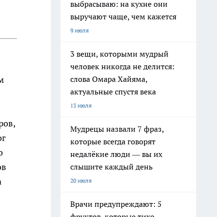
выбрасываю: на кухне они
выручают чаще, чем кажется
9 июля
3 вещи, которыми мудрый
человек никогда не делится:
слова Омара Хайяма,
м
актуальные спустя века
13 июля
ров,
Мудрецы назвали 7 фраз,
ог
которые всегда говорят
о
недалёкие люди — вы их
ов
слышите каждый день
а
20 июля
Врачи предупреждают: 5
фруктов, которые тихо