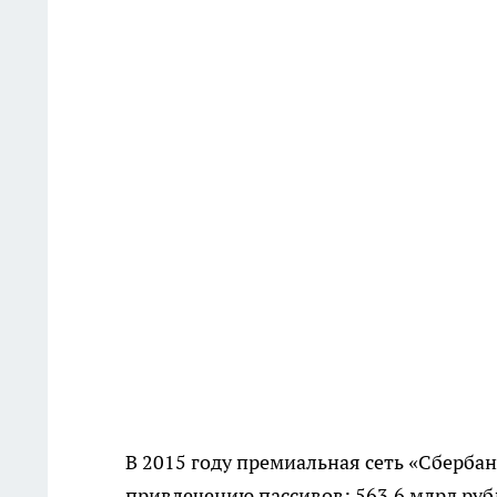
В 2015 году премиальная сеть «Сберба
привлечению пассивов: 563,6 млрд рубл