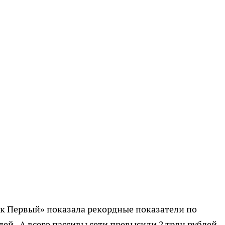
нк Первый» показала рекордные показатели по
ей. А всего пассивы сети превысили 2 трлн рублей.