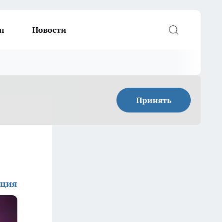
п
Новости
Принять
кция