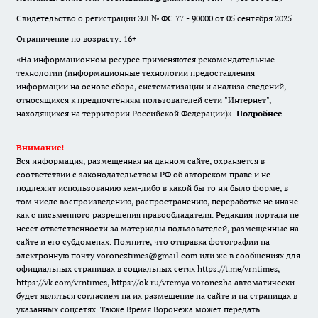
Свидетельство о регистрации ЭЛ № ФС 77 - 90000 от 05 сентября 2025
Ограничение по возрасту: 16+
«На информационном ресурсе применяются рекомендательные
технологии (информационные технологии предоставления
информации на основе сбора, систематизации и анализа сведений,
относящихся к предпочтениям пользователей сети "Интернет",
находящихся на территории Российской Федерации)».
Подробнее
Внимание!
Вся информация, размещенная на данном сайте, охраняется в
соответствии с законодательством РФ об авторском праве и не
подлежит использованию кем-либо в какой бы то ни было форме, в
том числе воспроизведению, распространению, переработке не иначе
как с письменного разрешения правообладателя. Редакция портала не
несет ответственности за материалы пользователей, размещенные на
сайте и его субдоменах. Помните, что отправка фотографии на
электронную почту voroneztimes@gmail.com или же в сообщениях для
официальных страницах в социальных сетях
https://t.me/vrntimes
,
https://vk.com/vrntimes
,
https://ok.ru/vremya.voronezha
автоматически
будет являться согласием на их размещение на сайте и на страницах в
указанных соцсетях. Также Время Воронежа может передать