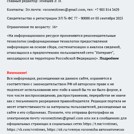
Главный редактор: Имешев Э. И.
Контакты: Эл.почта: voroneztimes@gmail.com, тел: +7 985 814 3429
Свидетельство о регистрации ЭЛ № ФС 77 - 90000 от 05 сентября 2025
Ограничение по возрасту: 16+
«На информационном ресурсе применяются рекомендательные
технологии (информационные технологии предоставления
информации на основе сбора, систематизации и анализа сведений,
относящихся к предпочтениям пользователей сети "Интернет",
находящихся на территории Российской Федерации)».
Подробнее
Внимание!
Вся информация, размещенная на данном сайте, охраняется в
соответствии с законодательством РФ об авторском праве и не
подлежит использованию кем-либо в какой бы то ни было форме, в
том числе воспроизведению, распространению, переработке не иначе
как с письменного разрешения правообладателя. Редакция портала не
несет ответственности за материалы пользователей, размещенные на
сайте и его субдоменах. Помните, что отправка фотографии на
электронную почту voroneztimes@gmail.com или же в сообщениях для
официальных страницах в социальных сетях
https://t.me/vrntimes
,
https://vk.com/vrntimes
,
https://ok.ru/vremya.voronezha
автоматически