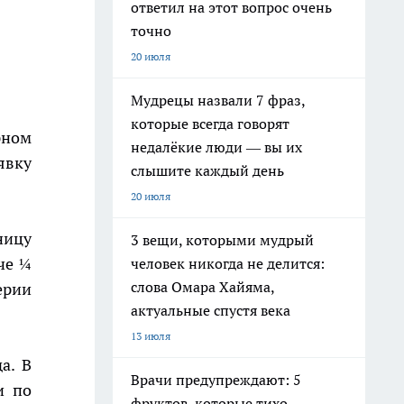
ответил на этот вопрос очень
точно
20 июля
Мудрецы назвали 7 фраз,
которые всегда говорят
рном
недалёкие люди — вы их
явку
слышите каждый день
20 июля
ницу
3 вещи, которыми мудрый
че ¼
человек никогда не делится:
слова Омара Хайяма,
ерии
актуальные спустя века
13 июля
а. В
Врачи предупреждают: 5
и по
фруктов, которые тихо