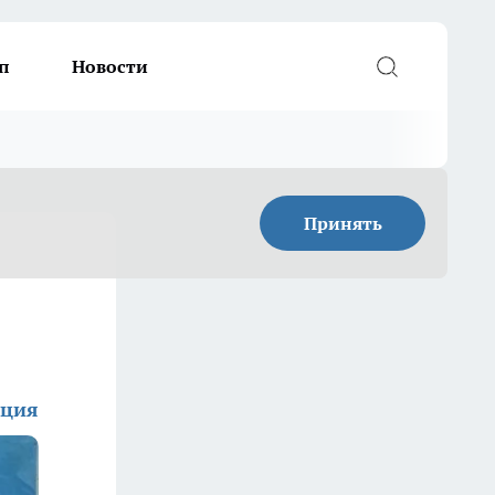
п
Новости
Принять
кция