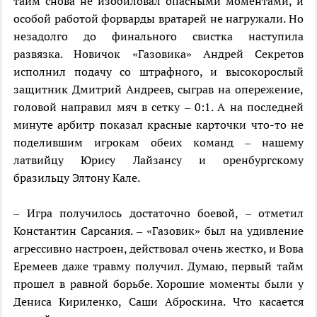
тайм снова не изобиловал опасными моментами, и
особой работой форварды вратарей не нагружали. Но
незадолго до финального свистка наступила
развязка. Новичок «Газовика» Андрей Секретов
исполнил подачу со штрафного, и высокорослый
защитник Дмитрий Андреев, сыграв на опережение,
головой направил мяч в сетку – 0:1. А на последней
минуте арбитр показал красные карточки что-то не
поделившим игрокам обеих команд – нашему
латвийцу Юрису Лайзансу и оренбургскому
бразильцу Элтону Кале.
– Игра получилось достаточно боевой, – отметил
Константин Сарсания. – «Газовик» был на удивление
агрессивно настроен, действовал очень жестко, и Вова
Еремеев даже травму получил. Думаю, первый тайм
прошел в равной борьбе. Хорошие моменты были у
Дениса Кириленко, Саши Аброскина. Что касается