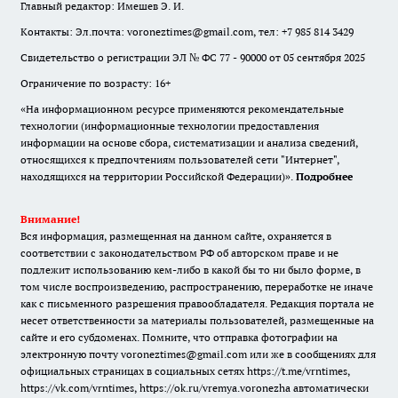
Главный редактор: Имешев Э. И.
Контакты: Эл.почта: voroneztimes@gmail.com, тел: +7 985 814 3429
Свидетельство о регистрации ЭЛ № ФС 77 - 90000 от 05 сентября 2025
Ограничение по возрасту: 16+
«На информационном ресурсе применяются рекомендательные
технологии (информационные технологии предоставления
информации на основе сбора, систематизации и анализа сведений,
относящихся к предпочтениям пользователей сети "Интернет",
находящихся на территории Российской Федерации)».
Подробнее
Внимание!
Вся информация, размещенная на данном сайте, охраняется в
соответствии с законодательством РФ об авторском праве и не
подлежит использованию кем-либо в какой бы то ни было форме, в
том числе воспроизведению, распространению, переработке не иначе
как с письменного разрешения правообладателя. Редакция портала не
несет ответственности за материалы пользователей, размещенные на
сайте и его субдоменах. Помните, что отправка фотографии на
электронную почту voroneztimes@gmail.com или же в сообщениях для
официальных страницах в социальных сетях
https://t.me/vrntimes
,
https://vk.com/vrntimes
,
https://ok.ru/vremya.voronezha
автоматически