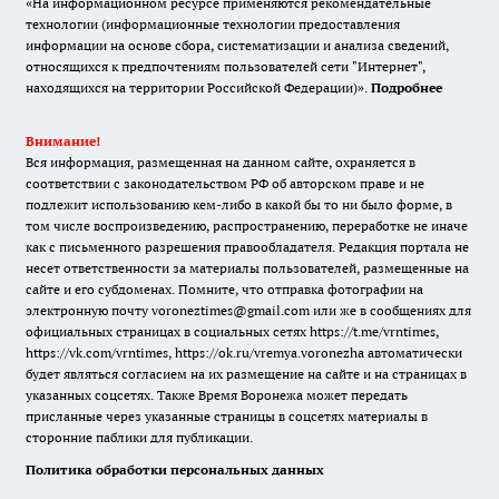
«На информационном ресурсе применяются рекомендательные
технологии (информационные технологии предоставления
информации на основе сбора, систематизации и анализа сведений,
относящихся к предпочтениям пользователей сети "Интернет",
находящихся на территории Российской Федерации)».
Подробнее
Внимание!
Вся информация, размещенная на данном сайте, охраняется в
соответствии с законодательством РФ об авторском праве и не
подлежит использованию кем-либо в какой бы то ни было форме, в
том числе воспроизведению, распространению, переработке не иначе
как с письменного разрешения правообладателя. Редакция портала не
несет ответственности за материалы пользователей, размещенные на
сайте и его субдоменах. Помните, что отправка фотографии на
электронную почту voroneztimes@gmail.com или же в сообщениях для
официальных страницах в социальных сетях
https://t.me/vrntimes
,
https://vk.com/vrntimes
,
https://ok.ru/vremya.voronezha
автоматически
будет являться согласием на их размещение на сайте и на страницах в
указанных соцсетях. Также Время Воронежа может передать
присланные через указанные страницы в соцсетях материалы в
сторонние паблики для публикации.
Политика обработки персональных данных