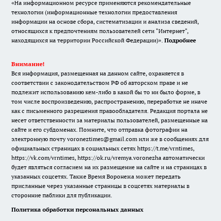
«На информационном ресурсе применяются рекомендательные
технологии (информационные технологии предоставления
информации на основе сбора, систематизации и анализа сведений,
относящихся к предпочтениям пользователей сети "Интернет",
находящихся на территории Российской Федерации)».
Подробнее
Внимание!
Вся информация, размещенная на данном сайте, охраняется в
соответствии с законодательством РФ об авторском праве и не
подлежит использованию кем-либо в какой бы то ни было форме, в
том числе воспроизведению, распространению, переработке не иначе
как с письменного разрешения правообладателя. Редакция портала не
несет ответственности за материалы пользователей, размещенные на
сайте и его субдоменах. Помните, что отправка фотографии на
электронную почту voroneztimes@gmail.com или же в сообщениях для
официальных страницах в социальных сетях
https://t.me/vrntimes
,
https://vk.com/vrntimes
,
https://ok.ru/vremya.voronezha
автоматически
будет являться согласием на их размещение на сайте и на страницах в
указанных соцсетях. Также Время Воронежа может передать
присланные через указанные страницы в соцсетях материалы в
сторонние паблики для публикации.
Политика обработки персональных данных