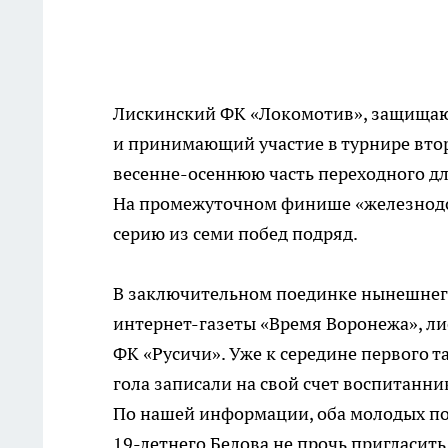
Лискинский ФК «Локомотив», защищаю
и принимающий участие в турнире вто
весенне-осеннюю
часть переходного д
На промежуточном финише «железнод
серию из семи побед подряд.
В заключительном поединке нынешнего
интернет-газеты
«Время Воронежа», ли
ФК «Русичи». Уже к середине первого т
гола записали на свой счет воспитанн
По нашей информации, оба молодых по
19-летнего
Белова не прочь пригласит