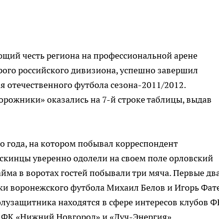
щий честь региона на профессиональной арене
рого российского дивизиона, успешно завершил
ля отечественного футбола
сезона-2011
/2012.
орожники» оказались на
7-й
строке таблицы, выдав
 года, на котором побывал корреспондент
скинцы уверенно одолели на своем поле орловский
айма в воротах гостей побывали три мяча. Первые дв
ики воронежского футбола Михаил Белов и Игорь Фате
лузащитника находятся в сфере интересов клубов Ф
ь ФК «Нижний Новгород» и
«Луч-Энергия»