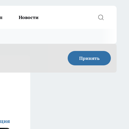
п
Новости
Принять
кция