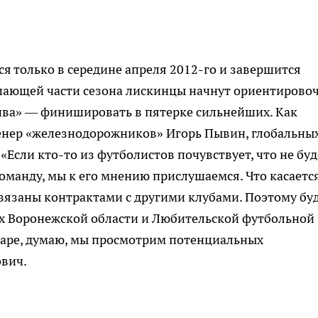
я только в середине апреля
2012-го
и завершится
шающей части сезона лискинцы начнут ориентирово
ива» — финишировать в пятерке сильнейших. Как
енер «железнодорожников» Игорь Пывин, глобальны
 «Если
кто-то
из футболистов почувствует, что не буд
команду, мы к его мнению прислушаемся. Что касаетс
связаны контрактами с другими клубами. Поэтому бу
ах Воронежской области и Любительской футбольной
нваре, думаю, мы просмотрим потенциальных
ович.