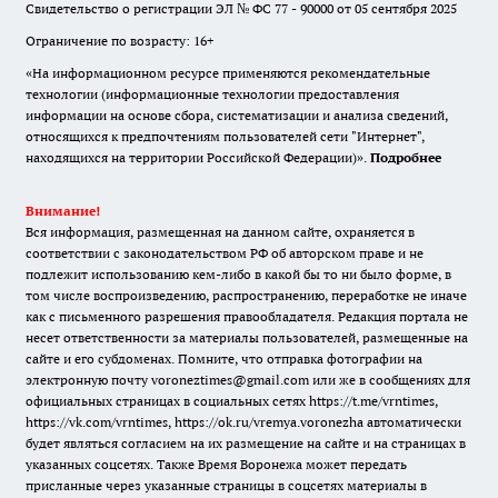
Свидетельство о регистрации ЭЛ № ФС 77 - 90000 от 05 сентября 2025
Ограничение по возрасту: 16+
«На информационном ресурсе применяются рекомендательные
технологии (информационные технологии предоставления
информации на основе сбора, систематизации и анализа сведений,
относящихся к предпочтениям пользователей сети "Интернет",
находящихся на территории Российской Федерации)».
Подробнее
Внимание!
Вся информация, размещенная на данном сайте, охраняется в
соответствии с законодательством РФ об авторском праве и не
подлежит использованию кем-либо в какой бы то ни было форме, в
том числе воспроизведению, распространению, переработке не иначе
как с письменного разрешения правообладателя. Редакция портала не
несет ответственности за материалы пользователей, размещенные на
сайте и его субдоменах. Помните, что отправка фотографии на
электронную почту voroneztimes@gmail.com или же в сообщениях для
официальных страницах в социальных сетях
https://t.me/vrntimes
,
https://vk.com/vrntimes
,
https://ok.ru/vremya.voronezha
автоматически
будет являться согласием на их размещение на сайте и на страницах в
указанных соцсетях. Также Время Воронежа может передать
присланные через указанные страницы в соцсетях материалы в