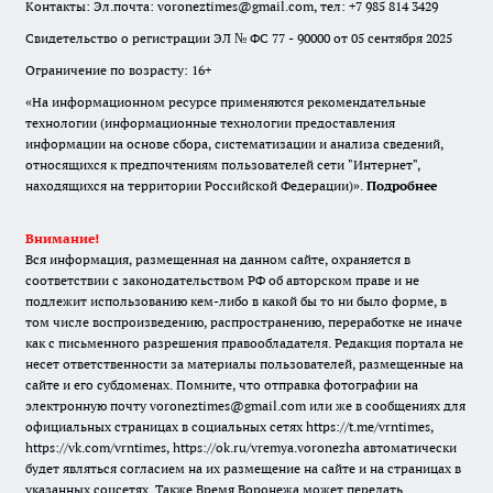
Контакты: Эл.почта: voroneztimes@gmail.com, тел: +7 985 814 3429
Свидетельство о регистрации ЭЛ № ФС 77 - 90000 от 05 сентября 2025
Ограничение по возрасту: 16+
«На информационном ресурсе применяются рекомендательные
технологии (информационные технологии предоставления
информации на основе сбора, систематизации и анализа сведений,
относящихся к предпочтениям пользователей сети "Интернет",
находящихся на территории Российской Федерации)».
Подробнее
Внимание!
Вся информация, размещенная на данном сайте, охраняется в
соответствии с законодательством РФ об авторском праве и не
подлежит использованию кем-либо в какой бы то ни было форме, в
том числе воспроизведению, распространению, переработке не иначе
как с письменного разрешения правообладателя. Редакция портала не
несет ответственности за материалы пользователей, размещенные на
сайте и его субдоменах. Помните, что отправка фотографии на
электронную почту voroneztimes@gmail.com или же в сообщениях для
официальных страницах в социальных сетях
https://t.me/vrntimes
,
https://vk.com/vrntimes
,
https://ok.ru/vremya.voronezha
автоматически
будет являться согласием на их размещение на сайте и на страницах в
указанных соцсетях. Также Время Воронежа может передать