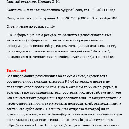
Главный редактор: Имешев Э. И.
Контакты: Эл.почта: voroneztimes@gmail.com, тел: +7 985 814 3429
Свидетельство о регистрации ЭЛ № ФС 77 - 90000 от 05 сентября 2025
Ограничение по возрасту: 16+
«На информационном ресурсе применяются рекомендательные
технологии (информационные технологии предоставления
информации на основе сбора, систематизации и анализа сведений,
относящихся к предпочтениям пользователей сети "Интернет",
находящихся на территории Российской Федерации)».
Подробнее
Внимание!
Вся информация, размещенная на данном сайте, охраняется в
соответствии с законодательством РФ об авторском праве и не
подлежит использованию кем-либо в какой бы то ни было форме, в
том числе воспроизведению, распространению, переработке не иначе
как с письменного разрешения правообладателя. Редакция портала не
несет ответственности за материалы пользователей, размещенные на
сайте и его субдоменах. Помните, что отправка фотографии на
электронную почту voroneztimes@gmail.com или же в сообщениях для
официальных страницах в социальных сетях
https://t.me/vrntimes
,
https://vk.com/vrntimes
,
https://ok.ru/vremya.voronezha
автоматически