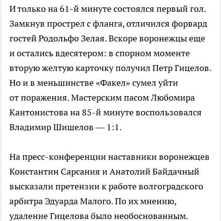
И только на
61-й
минуте состоялся первый гол.
Замкнув прострел с фланга, отличился форвард
гостей Родольфо Зелая. Вскоре воронежцы еще
и остались вдесятером: в спорном моменте
вторую желтую карточку получил Петр Гицелов.
Но и в меньшинстве «Факел» сумел уйти
от поражения. Мастерским пасом Любомира
Кантонистова на
85-й
минуте воспользовался
Владимир Шишелов — 1:1.
На
пресс-конференции
наставники воронежцев
Константин Сарсания и Анатолий Байдачный
высказали претензии к работе волгоградского
арбитра Эдуарда Малого. По их мнению,
удаление Гицелова было необоснованным.