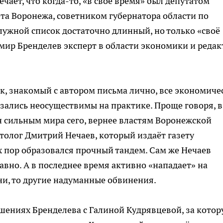
ечает, что когда-то, «в своё время» был депутатом
ета Воронежа, советником губернатора области по
ослужной список достаточно длинный, но только «своё
мир Бренделев эксперт в области экономики и редак
ик, знакомый с автором письма лично, все экономиче
азались неосуществимы на практике. Проще говоря, в
 сильным мира сего, вернее властям Воронежской
итолог Дмитрий Нечаев, который издаёт газету
х пор образовался прочный тандем. Сам же Нечаев
авно. А в последнее время активно «нападает» на
ни, то другие надуманные обвинения.
шениях Бренделева с Галиной Кудрявцевой, за кото