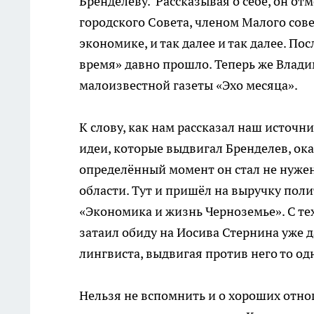
Бренделеву. Рассказывая о себе, он отм
городского Совета, членом Малого сов
экономике, и так далее и так далее. П
время» давно прошло. Теперь же Влади
малоизвестной газеты «Эхо месяца».
К слову, как нам рассказал наш источн
идеи, которые выдвигал Бренделев, ок
определённый момент он стал не нужен
области. Тут и пришёл на выручку пол
«Экономика и жизнь Черноземье». С те
затаил обиду на Иосива Стернина уже д
лингвиста, выдвигая против него то од
Нельзя не вспомнить и о хороших отно