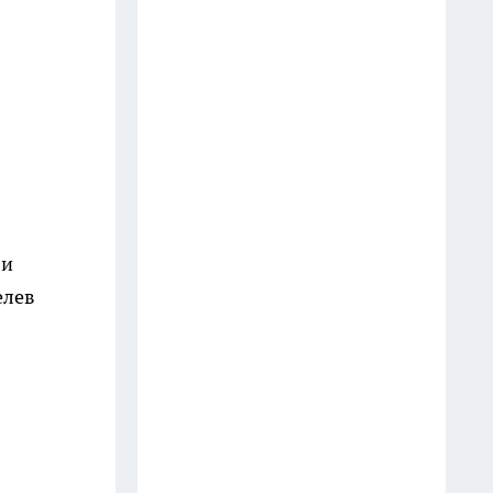
Молчите любой ценой: 4 вещи,
о которых умные люди не
говорят даже близким
13 июля
Закрываю огурцы только так
уже много лет: стоят до весны,
не мутнеют и всегда хрустят
12 июля
 и
На АЗС закончился 95-й:
елев
можно ли один раз залить 92-й
— турбированный двигатель
ошибок не прощает
27 июля
Добавляю 2 капли в воду — и
пыль не липнет к мебели