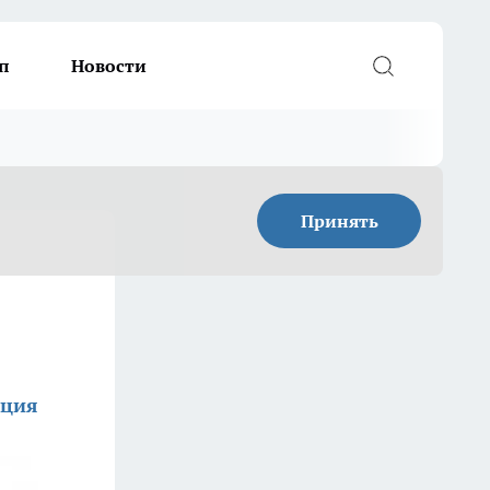
п
Новости
Принять
кция