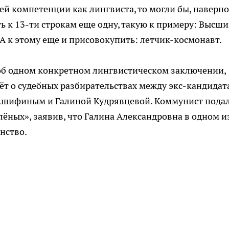
й компетенции как лингвиста, то могли бы, наверно
ь к 13-ти строкам еще одну, такую к примеру: Высш
. А к этому еще и присовокупить: летчик-космонавт.
т об одном конкретном лингвистическом заключении,
дёт о судебных разбирательствах между экс-кандида
 Ашифиным и Галиной Кудрявцевой. Коммунист пода
елёных», заявив, что Галина Александровна в одном и
нство.