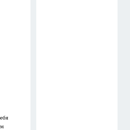
разрушают мозг — и 5,
которые спасают от деменции
14 июля
Готовлю сочный салат из
молодой капусты всего за 5
минут: хруст на весь дом —
миска пустеет мгновенно
28 июля
Далай-лама назвал 5 вещей,
которые забирают у женщины
счастье: многие делают это
годами
10 июля
себя
ем
Инспектор попросил показать