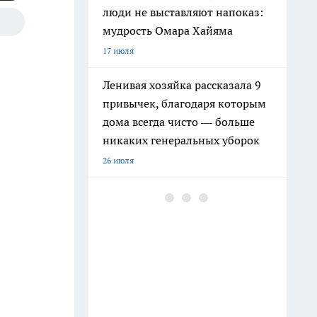
люди не выставляют напоказ:
мудрость Омара Хайяма
17 июля
Ленивая хозяйка рассказала 9
привычек, благодаря которым
дома всегда чисто — больше
никаких генеральных уборок
26 июля
Почему сил нет даже после
отдыха: Борис Пастернак
ответил на этот вопрос очень
точно
20 июля
Крышки от бутылок больше не