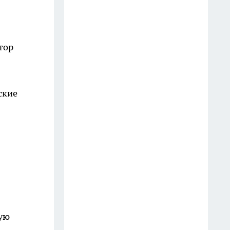
неделями
19 июля
тор
Погода "слетит с катушек" в
июле: суперциклон,
аномальные ливни, смерчи,
жара и снег — новый прогноз
ские
по регионам
13 июля
Перестала стирать шторы
каждый сезон: теперь освежаю
их за 10 минут прямо на
карнизе
13 июля
рую
Не ешьте каши на завтрак: врач