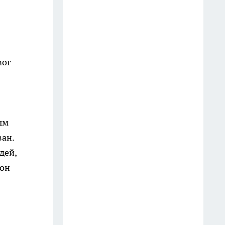
выбрасываю: на кухне они
выручают чаще, чем кажется
9 июля
Мудрецы назвали 7 фраз,
мог
которые всегда говорят
недалёкие люди — вы их
слышите каждый день
20 июля
ым
3 вещи, которыми мудрый
ван.
человек никогда не делится:
дей,
слова Омара Хайяма,
 он
актуальные спустя века
13 июля
Врачи предупреждают: 5
фруктов, которые тихо