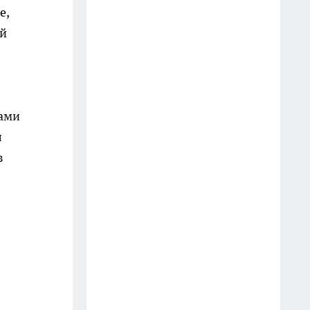
телефон? Юристы объяснили,
е,
как правильно реагировать
ий
водителю
18 июля
Оказывается, хозяйственное
тами
мыло умеет гораздо больше: 10
л
бытовых секретов опытных
хозяек
з
11 июля
Две ложки в таз — и жёлтый
налёт с ванны сходит без
скребка: теперь чищу только
так
16 июля