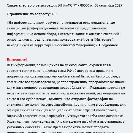
Свидетельство о регистрации ЭЛ № ФС 77 - 90000 от 05 сентября 2025
Ограничение по возрасту: 16+
«На информационном ресурсе применяются рекомендательные
технологии (информационные технологии предоставления
информации на основе сбора, систематизации и анализа сведений,
относящихся к предпочтениям пользователей сети "Интернет",
находящихся на территории Российской Федерации)».
Подробнее
Внимание!
Вся информация, размещенная на данном сайте, охраняется в
соответствии с законодательством РФ об авторском праве и не
подлежит использованию кем-либо в какой бы то ни было форме, в
том числе воспроизведению, распространению, переработке не иначе
как с письменного разрешения правообладателя. Редакция портала не
несет ответственности за материалы пользователей, размещенные на
сайте и его субдоменах. Помните, что отправка фотографии на
электронную почту voroneztimes@gmail.com или же в сообщениях для
официальных страницах в социальных сетях
https://t.me/vrntimes
,
https://vk.com/vrntimes
,
https://ok.ru/vremya.voronezha
автоматически
будет являться согласием на их размещение на сайте и на страницах в
указанных соцсетях. Также Время Воронежа может передать
присланные через указанные страницы в соцсетях материалы в