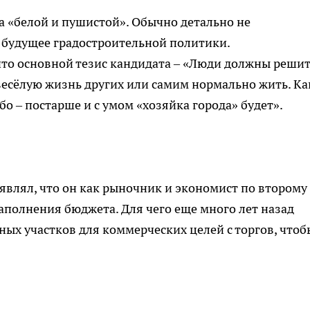
а «белой и пушистой». Обычно детально не
т будущее градостроительной политики.
то основной тезис кандидата – «Люди должны решит
весёлую жизнь других или самим нормально жить. Ка
о – постарше и с умом «хозяйка города» будет».
влял, что он как рыночник и экономист по второму
полнения бюджета. Для чего еще много лет назад
ых участков для коммерческих целей с торгов, чтоб