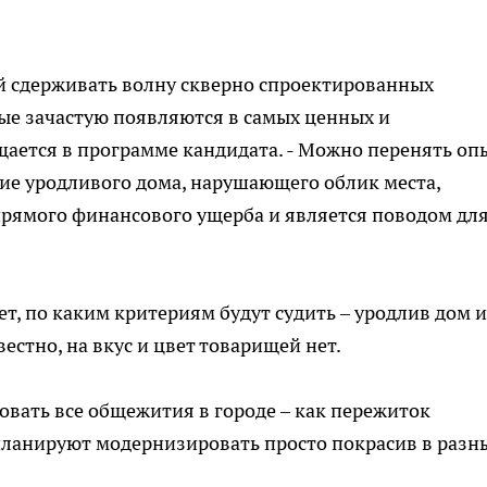
й сдерживать волну скверно спроектированных
ые зачастую появляются в самых ценных и
бщается в программе кандидата. - Можно перенять оп
ние уродливого дома, нарушающего облик места,
прямого финансового ущерба и является поводом дл
т, по каким критериям будут судить – уродлив дом 
звестно, на вкус и цвет товарищей нет.
вать все общежития в городе – как пережиток
планируют модернизировать просто покрасив в разн