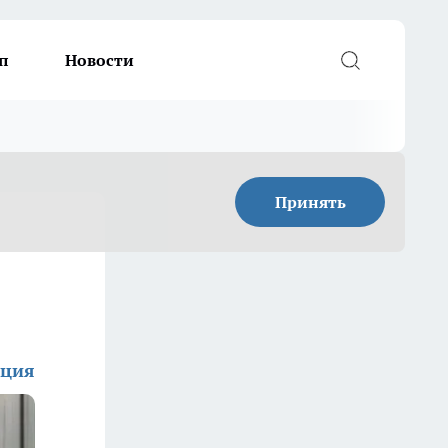
п
Новости
Принять
кция