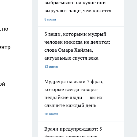
выбрасываю: на кухне они
выручают чаще, чем кажется
9 июля
 по
3 вещи, которыми мудрый
человек никогда не делится:
ентр
слова Омара Хайяма,
актуальные спустя века
13 июля
Мудрецы назвали 7 фраз,
ой
которые всегда говорят
недалёкие люди — вы их
слышите каждый день
20 июля
Врачи предупреждают: 5
фруктов, которые тихо