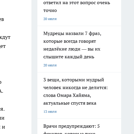
ответил на этот вопрос очень
точно
ев
20 июля
Мудрецы назвали 7 фраз,
ждут
которые всегда говорят
дет
недалёкие люди — вы их
слышите каждый день
20 июля
3 вещи, которыми мудрый
о
человек никогда не делится:
А.
слова Омара Хайяма,
актуальные спустя века
я.
13 июля
ли
Врачи предупреждают: 5
 и
фруктов, которые тихо