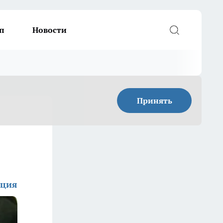
п
Новости
Принять
кция