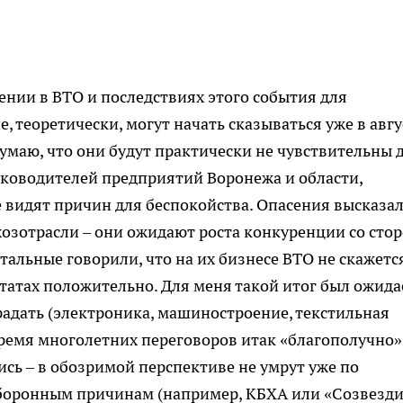
ении в ВТО и последствиях этого события для
, теоретически, могут начать сказываться уже в авгу
умаю, что они будут практически не чувствительны 
ководителей предприятий Воронежа и области,
е видят причин для беспокойства. Опасения высказа
хозотрасли – они ожидают роста конкуренции со сто
альные говорили, что на их бизнесе ВТО не скажется
ьтатах положительно. Для меня такой итог был ожида
радать (электроника, машиностроение, текстильная
время многолетних переговоров итак «благополучно»
ись – в обозримой перспективе не умрут уже по
боронным причинам (например, КБХА или «Созвезди