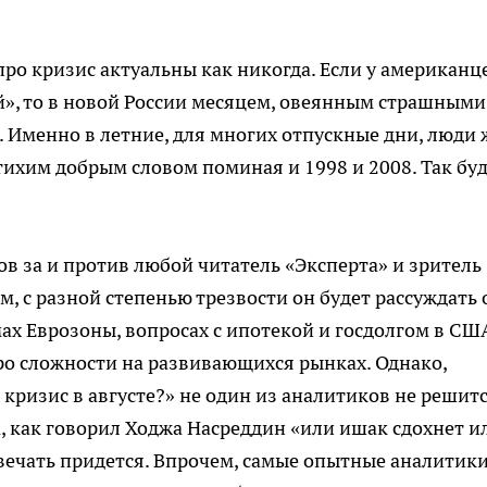
про кризис актуальны как никогда. Если у американц
й», то в новой России месяцем, овеянным страшными
т. Именно в летние, для многих отпускные дни, люди 
тихим добрым словом поминая и 1998 и 2008. Так бу
дов за и против любой читатель «Эксперта» и зритель
м, с разной степенью трезвости он будет рассуждать 
х Еврозоны, вопросах с ипотекой и госдолгом в СШ
ро сложности на развивающихся рынках. Однако,
 кризис в августе?» не один из аналитиков не решитс
да, как говорил Ходжа Насреддин «или ишак сдохнет и
твечать придется. Впрочем, самые опытные аналитики