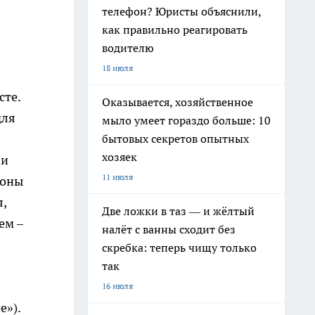
телефон? Юристы объяснили,
как правильно реагировать
водителю
18 июля
сте.
Оказывается, хозяйственное
для
мыло умеет гораздо больше: 10
бытовых секретов опытных
хозяек
ли
11 июля
роны
,
Две ложки в таз — и жёлтый
ем –
налёт с ванны сходит без
скребка: теперь чищу только
так
16 июля
е»).