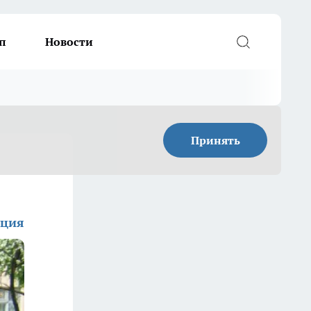
п
Новости
Принять
кция