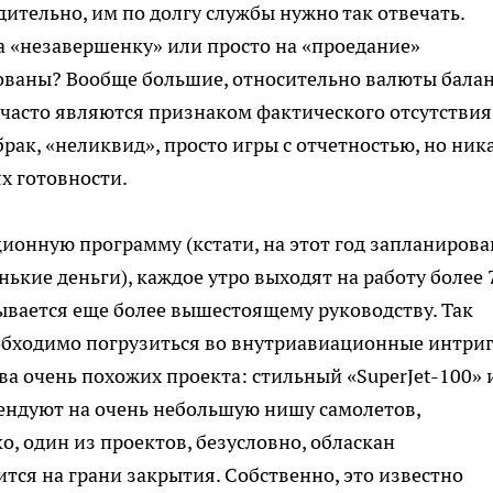
ительно, им по долгу службы нужно так отвечать.
на «незавершенку» или просто на «проедание»
орованы? Вообще большие, относительно валюты балан
часто являются признаком фактического отсутствия
брак, «неликвид», просто игры с отчетностью, но ник
х готовности.
ионную программу (кстати, на этот год запланирова
ькие деньги), каждое утро выходят на работу более 
ывается еще более вышестоящему руководству. Так
еобходимо погрузиться во внутриавиационные интриг
два очень похожих проекта: стильный «SuperJet-100» 
тендуют на очень небольшую нишу самолетов,
, один из проектов, безусловно, обласкан
тся на грани закрытия. Собственно, это известно