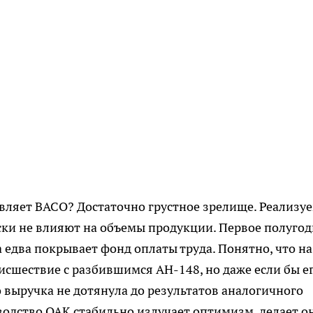
тавляет ВАСО? Достаточно грустное зрелище. Реализу
и не влияют на объемы продукции. Первое полугод
а едва покрывает фонд оплаты труда. Понятно, что на
исшествие с разбившимся АН-148, но даже если бы е
о выручка не дотянула до результатов аналогичного
водство ОАК стабильно излучает оптимизм, делает о