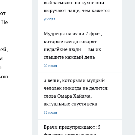
выбрасываю: на кухне они
выручают чаще, чем кажется
ают
9 июля
 Не
Мудрецы назвали 7 фраз,
которые всегда говорят
ей,
недалёкие люди — вы их
слышите каждый день
ам
20 июля
о
вою
3 вещи, которыми мудрый
человек никогда не делится:
слова Омара Хайяма,
актуальные спустя века
13 июля
Врачи предупреждают: 5
фруктов, которые тихо