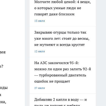
Молчите любой ценой: 4 вещи,
о которых умные люди не
говорят даже близким
13 июля
Закрываю огурцы только так
уже много лет: стоят до весны,
не мутнеют и всегда хрустят
мея
12 июля
На АЗС закончился 95-й:
о?
можно ли один раз залить 92-й
— турбированный двигатель
ошибок не прощает
годы
27 июля
а
Добавляю 2 капли в воду — и
на,
пыль не липнет к мебели