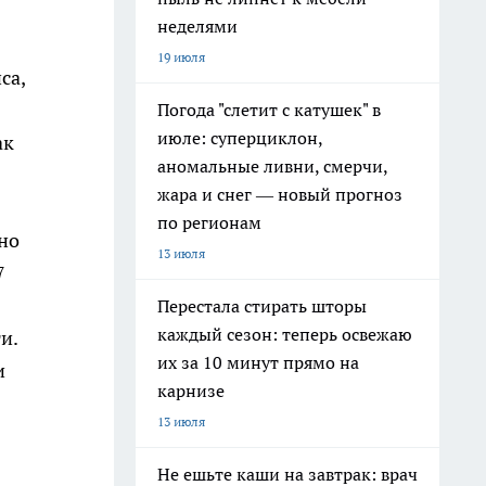
неделями
19 июля
са,
Погода "слетит с катушек" в
июле: суперциклон,
ак
аномальные ливни, смерчи,
жара и снег — новый прогноз
по регионам
но
13 июля
7
Перестала стирать шторы
каждый сезон: теперь освежаю
и.
их за 10 минут прямо на
и
карнизе
13 июля
Не ешьте каши на завтрак: врач