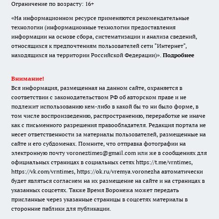
Ограничение по возрасту: 16+
«На информационном ресурсе применяются рекомендательные
технологии (информационные технологии предоставления
информации на основе сбора, систематизации и анализа сведений,
относящихся к предпочтениям пользователей сети "Интернет",
находящихся на территории Российской Федерации)».
Подробнее
Внимание!
Вся информация, размещенная на данном сайте, охраняется в
соответствии с законодательством РФ об авторском праве и не
подлежит использованию кем-либо в какой бы то ни было форме, в
том числе воспроизведению, распространению, переработке не иначе
как с письменного разрешения правообладателя. Редакция портала не
несет ответственности за материалы пользователей, размещенные на
сайте и его субдоменах. Помните, что отправка фотографии на
электронную почту voroneztimes@gmail.com или же в сообщениях для
официальных страницах в социальных сетях
https://t.me/vrntimes
,
https://vk.com/vrntimes
,
https://ok.ru/vremya.voronezha
автоматически
будет являться согласием на их размещение на сайте и на страницах в
указанных соцсетях. Также Время Воронежа может передать
присланные через указанные страницы в соцсетях материалы в
сторонние паблики для публикации.