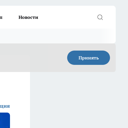
п
Новости
Принять
кция