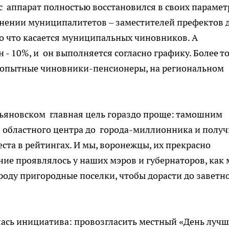
ас аппарат полностью восстановился в своих парамет
нении муниципалитетов – заместителей префектов 
то что касается муниципальных чиновников. А
 - 10%, и он выполняется согласно графику. Более т
ые опытные чиновники-пенсионеры, на региональном
Ульяновском главная цель гораздо проще: тамошним
с областного центра до города-миллионника и получ
ста в рейтингах. И мы, воронежцы, их прекрасно
ние проявлялось у наших мэров и губернаторов, как
роду пригородные поселки, чтобы дорасти до заветн
лась инициатива: провозгласить местный «День лучш