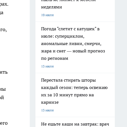
рах.
неделями
да
19 июля
Погода "слетит с катушек" в
ого,
июле: суперциклон,
аномальные ливни, смерчи,
жара и снег — новый прогноз
по регионам
13 июля
ить
Перестала стирать шторы
каждый сезон: теперь освежаю
 мы
их за 10 минут прямо на
ой
карнизе
13 июля
его
Не ешьте каши на завтрак: врач