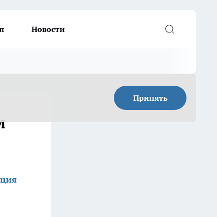
п
Новости
Принять
м
кция