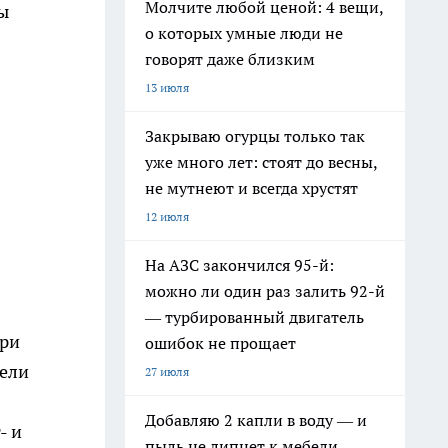
Молчите любой ценой: 4 вещи,
мы
о которых умные люди не
говорят даже близким
13 июля
Закрываю огурцы только так
уже много лет: стоят до весны,
не мутнеют и всегда хрустят
12 июля
На АЗС закончился 95-й:
можно ли один раз залить 92-й
— турбированный двигатель
при
ошибок не прощает
тели
27 июля
Добавляю 2 капли в воду — и
- и
пыль не липнет к мебели