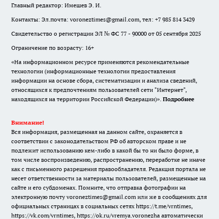
Главный редактор: Имешев Э. И.
Контакты: Эл.почта: voroneztimes@gmail.com, тел: +7 985 814 3429
Свидетельство о регистрации ЭЛ № ФС 77 - 90000 от 05 сентября 2025
Ограничение по возрасту: 16+
«На информационном ресурсе применяются рекомендательные
технологии (информационные технологии предоставления
информации на основе сбора, систематизации и анализа сведений,
относящихся к предпочтениям пользователей сети "Интернет",
находящихся на территории Российской Федерации)».
Подробнее
Внимание!
Вся информация, размещенная на данном сайте, охраняется в
соответствии с законодательством РФ об авторском праве и не
подлежит использованию кем-либо в какой бы то ни было форме, в
том числе воспроизведению, распространению, переработке не иначе
как с письменного разрешения правообладателя. Редакция портала не
несет ответственности за материалы пользователей, размещенные на
сайте и его субдоменах. Помните, что отправка фотографии на
электронную почту voroneztimes@gmail.com или же в сообщениях для
официальных страницах в социальных сетях
https://t.me/vrntimes
,
https://vk.com/vrntimes
,
https://ok.ru/vremya.voronezha
автоматически