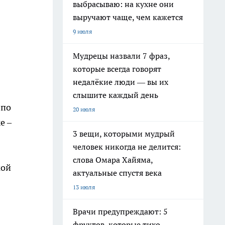
выбрасываю: на кухне они
выручают чаще, чем кажется
9 июля
Мудрецы назвали 7 фраз,
которые всегда говорят
недалёкие люди — вы их
слышите каждый день
 по
20 июля
е –
3 вещи, которыми мудрый
человек никогда не делится:
слова Омара Хайяма,
кой
актуальные спустя века
13 июля
Врачи предупреждают: 5
фруктов, которые тихо