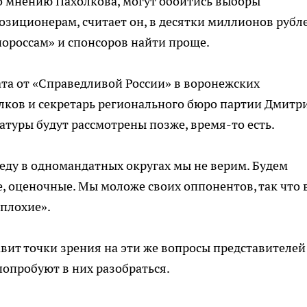
по мнению Пахолкова, могут обойтись выборы
иционерам, считает он, в десятки миллионов рубле
инороссам» и спонсоров найти проще.
ата от «Справедливой России» в воронежских
лков и секретарь регионального бюро партии Дмитр
атуры будут рассмотрены позже, время-то есть.
беду в одномандатных округах мы не верим. Будем
, оценочные. Мы моложе своих оппонентов, так что 
еплохие».
ит точки зрения на эти же вопросы представителей
попробуют в них разобраться.