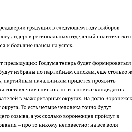
преддверии грядущих в следующем году выборов
просу лидеров региональных отделений политических
я и большие шансы на успех.
от предыдущих: Госдума теперь будет формироваться
удут избраны по партийным спискам, еще столько ж
ь, партийным начальникам придется проявить
и составлении списков, но и в поиске кандидатов,
ирателей в мажоритарных округах. На долю Воронежс
круга. То есть четыре человека точно будут
его созыва, а уж сколько воронежцев пройдут в
вания – про то никому неизвестно: на все воля