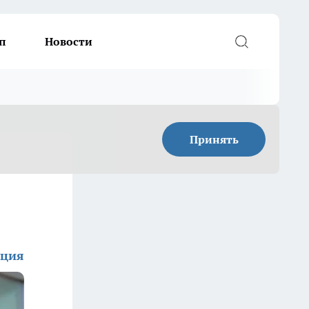
п
Новости
Принять
кция