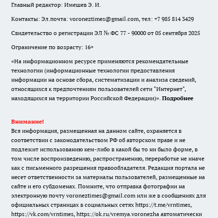
Главный редактор: Имешев Э. И.
Контакты: Эл.почта: voroneztimes@gmail.com, тел: +7 985 814 3429
Свидетельство о регистрации ЭЛ № ФС 77 - 90000 от 05 сентября 2025
Ограничение по возрасту: 16+
«На информационном ресурсе применяются рекомендательные
технологии (информационные технологии предоставления
информации на основе сбора, систематизации и анализа сведений,
относящихся к предпочтениям пользователей сети "Интернет",
находящихся на территории Российской Федерации)».
Подробнее
Внимание!
Вся информация, размещенная на данном сайте, охраняется в
соответствии с законодательством РФ об авторском праве и не
подлежит использованию кем-либо в какой бы то ни было форме, в
том числе воспроизведению, распространению, переработке не иначе
как с письменного разрешения правообладателя. Редакция портала не
несет ответственности за материалы пользователей, размещенные на
сайте и его субдоменах. Помните, что отправка фотографии на
электронную почту voroneztimes@gmail.com или же в сообщениях для
официальных страницах в социальных сетях
https://t.me/vrntimes
,
https://vk.com/vrntimes
,
https://ok.ru/vremya.voronezha
автоматически