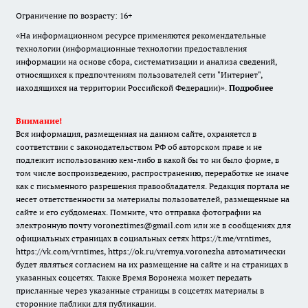
Ограничение по возрасту: 16+
«На информационном ресурсе применяются рекомендательные
технологии (информационные технологии предоставления
информации на основе сбора, систематизации и анализа сведений,
относящихся к предпочтениям пользователей сети "Интернет",
находящихся на территории Российской Федерации)».
Подробнее
Внимание!
Вся информация, размещенная на данном сайте, охраняется в
соответствии с законодательством РФ об авторском праве и не
подлежит использованию кем-либо в какой бы то ни было форме, в
том числе воспроизведению, распространению, переработке не иначе
как с письменного разрешения правообладателя. Редакция портала не
несет ответственности за материалы пользователей, размещенные на
сайте и его субдоменах. Помните, что отправка фотографии на
электронную почту voroneztimes@gmail.com или же в сообщениях для
официальных страницах в социальных сетях
https://t.me/vrntimes
,
https://vk.com/vrntimes
,
https://ok.ru/vremya.voronezha
автоматически
будет являться согласием на их размещение на сайте и на страницах в
указанных соцсетях. Также Время Воронежа может передать
присланные через указанные страницы в соцсетях материалы в
сторонние паблики для публикации.