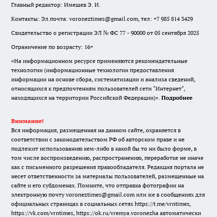
Главный редактор: Имешев Э. И.
Контакты: Эл.почта: voroneztimes@gmail.com, тел: +7 985 814 3429
Свидетельство о регистрации ЭЛ № ФС 77 - 90000 от 05 сентября 2025
Ограничение по возрасту: 16+
«На информационном ресурсе применяются рекомендательные
технологии (информационные технологии предоставления
информации на основе сбора, систематизации и анализа сведений,
относящихся к предпочтениям пользователей сети "Интернет",
находящихся на территории Российской Федерации)».
Подробнее
Внимание!
Вся информация, размещенная на данном сайте, охраняется в
соответствии с законодательством РФ об авторском праве и не
подлежит использованию кем-либо в какой бы то ни было форме, в
том числе воспроизведению, распространению, переработке не иначе
как с письменного разрешения правообладателя. Редакция портала не
несет ответственности за материалы пользователей, размещенные на
сайте и его субдоменах. Помните, что отправка фотографии на
электронную почту voroneztimes@gmail.com или же в сообщениях для
официальных страницах в социальных сетях
https://t.me/vrntimes
,
https://vk.com/vrntimes
,
https://ok.ru/vremya.voronezha
автоматически