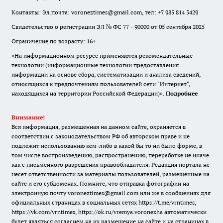
Контакты: Эл.почта: voroneztimes@gmail.com, тел: +7 985 814 3429
Свидетельство о регистрации ЭЛ № ФС 77 - 90000 от 05 сентября 2025
Ограничение по возрасту: 16+
«На информационном ресурсе применяются рекомендательные
технологии (информационные технологии предоставления
информации на основе сбора, систематизации и анализа сведений,
относящихся к предпочтениям пользователей сети "Интернет",
находящихся на территории Российской Федерации)».
Подробнее
Внимание!
Вся информация, размещенная на данном сайте, охраняется в
соответствии с законодательством РФ об авторском праве и не
подлежит использованию кем-либо в какой бы то ни было форме, в
том числе воспроизведению, распространению, переработке не иначе
как с письменного разрешения правообладателя. Редакция портала не
несет ответственности за материалы пользователей, размещенные на
сайте и его субдоменах. Помните, что отправка фотографии на
электронную почту voroneztimes@gmail.com или же в сообщениях для
официальных страницах в социальных сетях
https://t.me/vrntimes
,
https://vk.com/vrntimes
,
https://ok.ru/vremya.voronezha
автоматически
будет являться согласием на их размещение на сайте и на страницах в