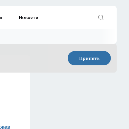
п
Новости
Принять
жев