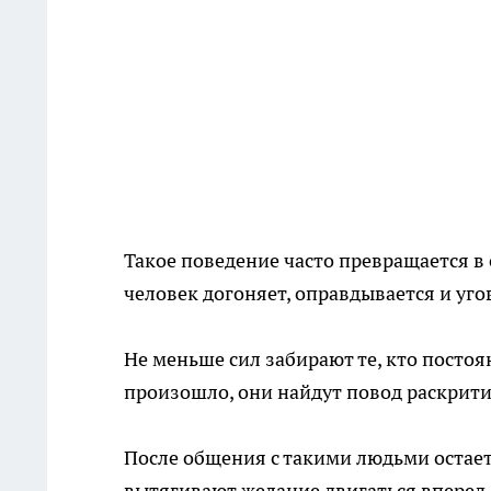
Такое поведение часто превращается в
человек догоняет, оправдывается и уго
Не меньше сил забирают те, кто посто
произошло, они найдут повод раскрити
После общения с такими людьми остаетс
вытягивают желание двигаться вперед.