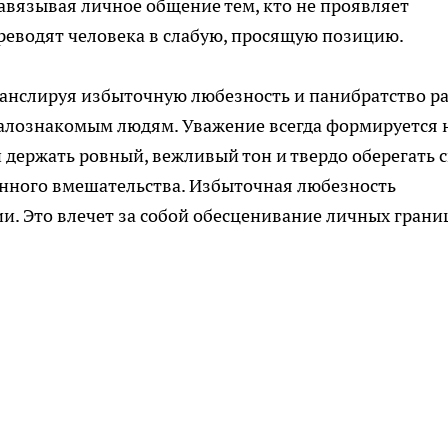
вязывая личное общение тем, кто не проявляет
реводят человека в слабую, просящую позицию.
анслируя избыточную любезность и панибратство р
алознакомым людям. Уважение всегда формируется 
 держать ровный, вежливый тон и твердо оберегать 
онного вмешательства. Избыточная любезность
и. Это влечет за собой обесценивание личных грани