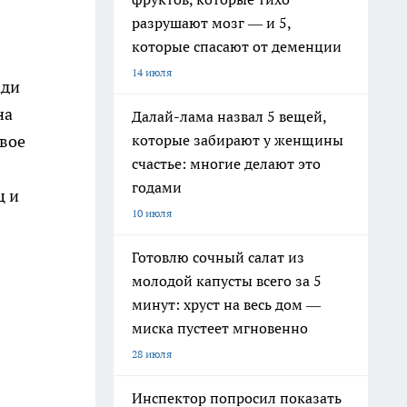
разрушают мозг — и 5,
которые спасают от деменции
14 июля
ади
на
Далай-лама назвал 5 вещей,
которые забирают у женщины
свое
счастье: многие делают это
годами
ц и
10 июля
Готовлю сочный салат из
молодой капусты всего за 5
минут: хруст на весь дом —
миска пустеет мгновенно
28 июля
Инспектор попросил показать