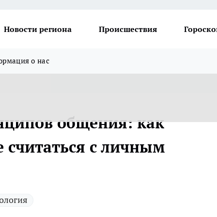
Новости региона
Происшествия
Гороско
рмация о нас
нципов общения: как
е считаться с личным
ология