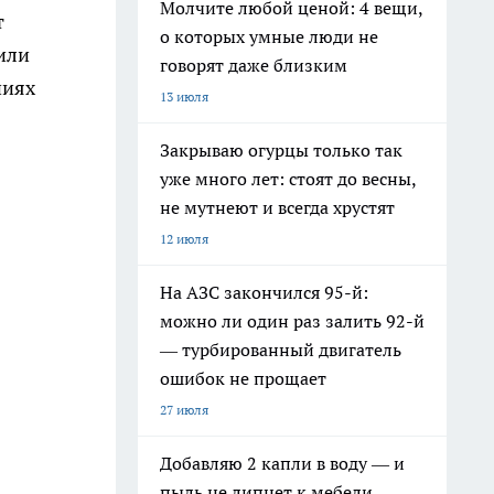
Молчите любой ценой: 4 вещи,
т
о которых умные люди не
или
говорят даже близким
ниях
13 июля
Закрываю огурцы только так
уже много лет: стоят до весны,
не мутнеют и всегда хрустят
12 июля
На АЗС закончился 95-й:
можно ли один раз залить 92-й
— турбированный двигатель
ошибок не прощает
27 июля
Добавляю 2 капли в воду — и
пыль не липнет к мебели