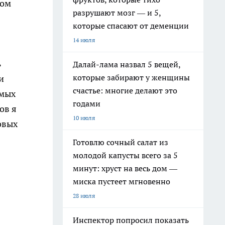
ном
разрушают мозг — и 5,
которые спасают от деменции
14 июля
ь
Далай-лама назвал 5 вещей,
которые забирают у женщины
и
счастье: многие делают это
емых
годами
ов я
10 июля
овых
Готовлю сочный салат из
молодой капусты всего за 5
минут: хруст на весь дом —
миска пустеет мгновенно
28 июля
Инспектор попросил показать