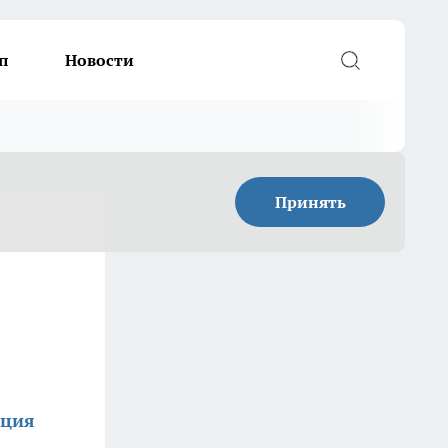
п
Новости
Принять
кция