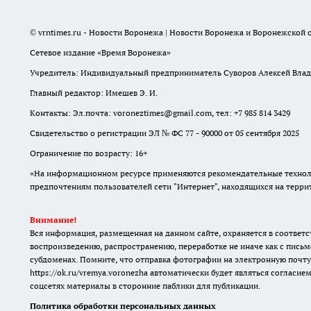
© vrntimes.ru - Новости Воронежа | Новости Воронежа и Воронежской о
Сетевое издание «Время Воронежа»
Учредитель: Индивидуальный предприниматель Суворов Алексей Вла
Главный редактор: Имешев Э. И.
Контакты: Эл.почта: voroneztimes@gmail.com, тел: +7 985 814 3429
Свидетельство о регистрации ЭЛ № ФС 77 - 90000 от 05 сентября 2025
Ограничение по возрасту: 16+
«На информационном ресурсе применяются рекомендательные техноло
предпочтениям пользователей сети "Интернет", находящихся на терр
Внимание!
Вся информация, размещенная на данном сайте, охраняется в соответс
воспроизведению, распространению, переработке не иначе как с письм
субдоменах. Помните, что отправка фотографии на электронную почту
https://ok.ru/vremya.voronezha
автоматически будет являться согласием
соцсетях материалы в сторонние паблики для публикации.
Политика обработки персональных данных