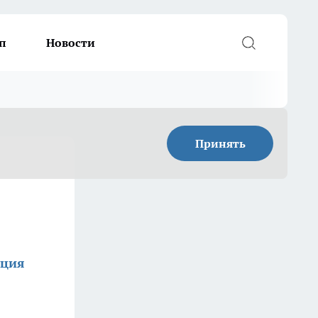
п
Новости
Принять
кция