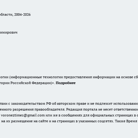
бласти, 2004-2026
димирович
гии (информационные технологии предоставления информации на основе сбор
итории Российской Федерации)».
Подробнее
твии с законодательством РФ об авторском праве и не подлежит использовани
енного разрешения правообладателя. Редакция портала не несет ответственно
 voroneztimes@gmail.com или же в сообщениях для официальных страницах в
 на их размещение на сайте и на страницах в указанных соцсетях. Также Вре