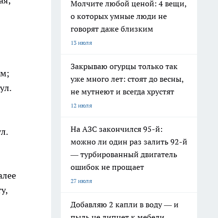
ая,
Молчите любой ценой: 4 вещи,
о которых умные люди не
говорят даже близким
13 июля
Закрываю огурцы только так
ам;
уже много лет: стоят до весны,
ул.
не мутнеют и всегда хрустят
12 июля
На АЗС закончился 95-й:
л.
можно ли один раз залить 92-й
— турбированный двигатель
ошибок не прощает
алее
27 июля
у,
Добавляю 2 капли в воду — и
пыль не липнет к мебели