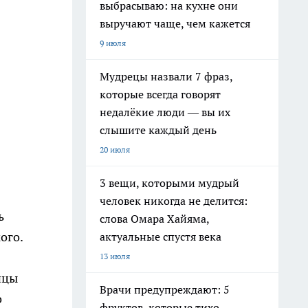
выбрасываю: на кухне они
выручают чаще, чем кажется
9 июля
Мудрецы назвали 7 фраз,
которые всегда говорят
недалёкие люди — вы их
слышите каждый день
20 июля
3 вещи, которыми мудрый
человек никогда не делится:
ь
слова Омара Хайяма,
ого.
актуальные спустя века
13 июля
ицы
Врачи предупреждают: 5
о
фруктов, которые тихо