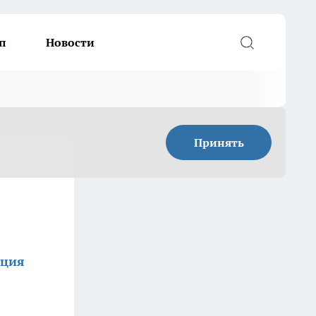
п
Новости
Принять
кция