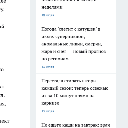
лее
неделями
у,
19 июля
ий
Погода "слетит с катушек" в
июле: суперциклон,
аномальные ливни, смерчи,
жара и снег — новый прогноз
по регионам
13 июля
по
Перестала стирать шторы
кт
каждый сезон: теперь освежаю
л.
их за 10 минут прямо на
карнизе
ая,
13 июля
пект
Не ешьте каши на завтрак: врач