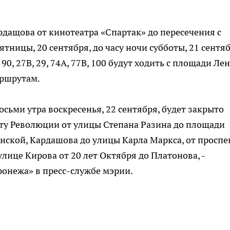
ардащова от кинотеатра «Спартак» до пересечения с
тницы, 20 сентября, до часу ночи субботы, 21 сентяб
90, 27В, 29, 74А, 77В, 100 будут ходить с площади Ле
аршрутам.
восьми утра воскресенья, 22 сентября, будет закрыто
ту Революции от улицы Степана Разина до площади
нской, Кардашова до улицы Карла Маркса, от проспе
улице Кирова от 20 лет Октября до Платонова, -
ронежа» в пресс-службе мэрии.