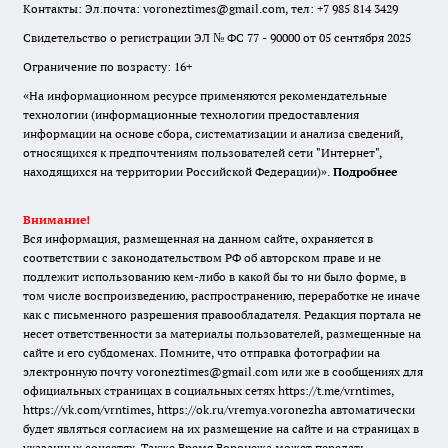
Контакты: Эл.почта: voroneztimes@gmail.com, тел: +7 985 814 3429
Свидетельство о регистрации ЭЛ № ФС 77 - 90000 от 05 сентября 2025
Ограничение по возрасту: 16+
«На информационном ресурсе применяются рекомендательные
технологии (информационные технологии предоставления
информации на основе сбора, систематизации и анализа сведений,
относящихся к предпочтениям пользователей сети "Интернет",
находящихся на территории Российской Федерации)».
Подробнее
Внимание!
Вся информация, размещенная на данном сайте, охраняется в
соответствии с законодательством РФ об авторском праве и не
подлежит использованию кем-либо в какой бы то ни было форме, в
том числе воспроизведению, распространению, переработке не иначе
как с письменного разрешения правообладателя. Редакция портала не
несет ответственности за материалы пользователей, размещенные на
сайте и его субдоменах. Помните, что отправка фотографии на
электронную почту voroneztimes@gmail.com или же в сообщениях для
официальных страницах в социальных сетях
https://t.me/vrntimes
,
https://vk.com/vrntimes
,
https://ok.ru/vremya.voronezha
автоматически
будет являться согласием на их размещение на сайте и на страницах в
указанных соцсетях. Также Время Воронежа может передать