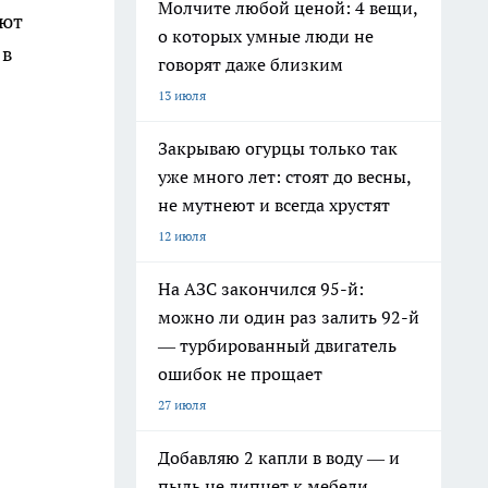
Молчите любой ценой: 4 вещи,
ают
о которых умные люди не
 в
говорят даже близким
13 июля
Закрываю огурцы только так
уже много лет: стоят до весны,
не мутнеют и всегда хрустят
12 июля
На АЗС закончился 95-й:
можно ли один раз залить 92-й
— турбированный двигатель
ошибок не прощает
27 июля
Добавляю 2 капли в воду — и
пыль не липнет к мебели