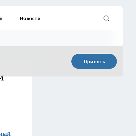
п
Новости
Принять
и
дный