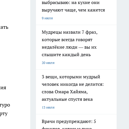
выбрасываю: на кухне они
выручают чаще, чем кажется
9 июля
чать
Мудрецы назвали 7 фраз,
которые всегда говорят
недалёкие люди — вы их
слышите каждый день
20 июля
3 вещи, которыми мудрый
человек никогда не делится:
ния
слова Омара Хайяма,
актуальные спустя века
туро
13 июля
рту
Врачи предупреждают: 5
фруктов, которые тихо