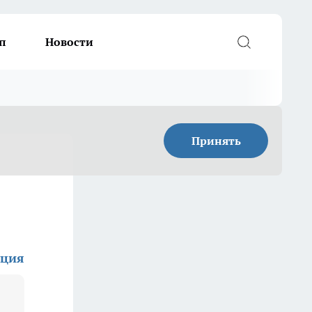
п
Новости
Принять
кция