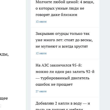
Молчите любой ценой: 4 вещи,
о которых умные люди не
говорят даже близким
13 июля
Закрываю огурцы только так
уже много лет: стоят до весны,
не мутнеют и всегда хрустят
жды,
12 июля
На АЗС закончился 95-й:
можно ли один раз залить 92-й
— турбированный двигатель
ошибок не прощает
27 июля
ящее
Добавляю 2 капли в воду — и
х
пыль не липнет к мебели