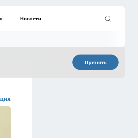
п
Новости
Принять
кция