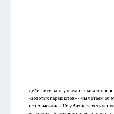
Действительно, у наемных миллионеров
«золотых парашютов» - мы читаем об э
не повысились. Но у бизнеса есть ун
честность. Достаточно задекларировать