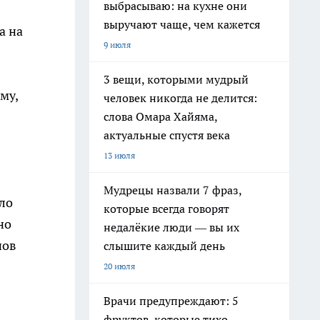
выбрасываю: на кухне они
выручают чаще, чем кажется
а на
9 июля
3 вещи, которыми мудрый
му,
человек никогда не делится:
слова Омара Хайяма,
актуальные спустя века
13 июля
Мудрецы назвали 7 фраз,
игло
которые всегда говорят
но
недалёкие люди — вы их
нов
слышите каждый день
20 июля
Врачи предупреждают: 5
фруктов, которые тихо