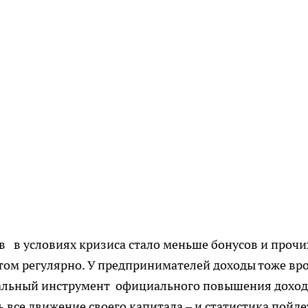
 в условиях кризиса стало меньше бонусов и прочи
том регулярно. У предпринимателей доходы тоже вр
икальный инструмент официального повышения доход
 все движение своего капитала – и статистика пойде