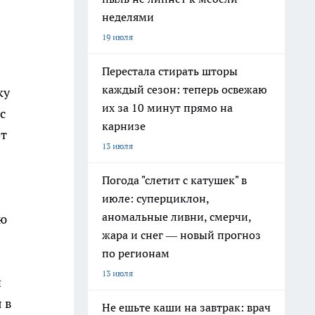
неделями
19 июля
Перестала стирать шторы
каждый сезон: теперь освежаю
ку
их за 10 минут прямо на
с
карнизе
от
13 июля
Погода "слетит с катушек" в
июле: суперциклон,
аномальные ливни, смерчи,
ию
жара и снег — новый прогноз
по регионам
13 июля
и
 в
Не ешьте каши на завтрак: врач