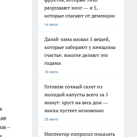
разрушают мозг — и 5,
которые спасают от деменции
14 июля
Далай-лама назвал 5 вещей,
которые забирают у женщины
счастье: многие делают это
годами
10 июля
Готовлю сочный салат из
молодой капусты всего за 5
минут: хруст на весь дом —
х
миска пустеет мгновенно
оде
28 июля
ов –
Инспектор попросил показать
т