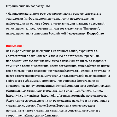
Ограничение по возрасту: 16+
«На информационном ресурсе применяются рекомендательные
технологии (информационные технологии предоставления
информации на основе сбора, систематизации и анализа сведений,
относящихся к предпочтениям пользователей сети "Интернет",
находящихся на территории Российской Федерации)».
Подробнее
Внимание!
Вся информация, размещенная на данном сайте, охраняется в
соответствии с законодательством РФ об авторском праве и не
подлежит использованию кем-либо в какой бы то ни было форме, в
том числе воспроизведению, распространению, переработке не иначе
как с письменного разрешения правообладателя. Редакция портала не
несет ответственности за материалы пользователей, размещенные на
сайте и его субдоменах. Помните, что отправка фотографии на
электронную почту voroneztimes@gmail.com или же в сообщениях для
официальных страницах в социальных сетях
https://t.me/vrntimes
,
https://vk.com/vrntimes
,
https://ok.ru/vremya.voronezha
автоматически
будет являться согласием на их размещение на сайте и на страницах в
указанных соцсетях. Также Время Воронежа может передать
присланные через указанные страницы в соцсетях материалы в
сторонние паблики для публикации.