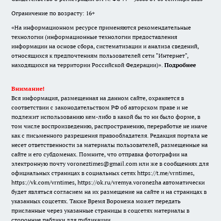
Ограничение по возрасту: 16+
«На информационном ресурсе применяются рекомендательные
технологии (информационные технологии предоставления
информации на основе сбора, систематизации и анализа сведений,
относящихся к предпочтениям пользователей сети "Интернет",
находящихся на территории Российской Федерации)».
Подробнее
Внимание!
Вся информация, размещенная на данном сайте, охраняется в
соответствии с законодательством РФ об авторском праве и не
подлежит использованию кем-либо в какой бы то ни было форме, в
том числе воспроизведению, распространению, переработке не иначе
как с письменного разрешения правообладателя. Редакция портала не
несет ответственности за материалы пользователей, размещенные на
сайте и его субдоменах. Помните, что отправка фотографии на
электронную почту voroneztimes@gmail.com или же в сообщениях для
официальных страницах в социальных сетях
https://t.me/vrntimes
,
https://vk.com/vrntimes
,
https://ok.ru/vremya.voronezha
автоматически
будет являться согласием на их размещение на сайте и на страницах в
указанных соцсетях. Также Время Воронежа может передать
присланные через указанные страницы в соцсетях материалы в
сторонние паблики для публикации.