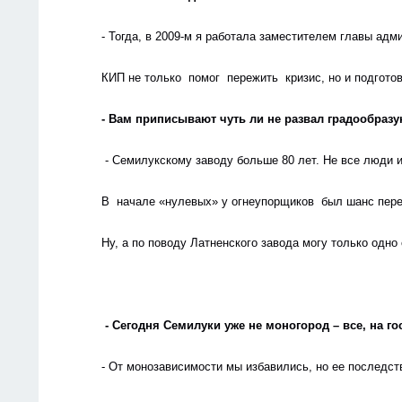
- Тогда, в 2009-м я работала заместителем главы ад
КИП не только  помог  пережить  кризис, но и подго
- Вам приписывают чуть ли не развал градообразу
 - Семилукскому заводу больше 80 лет. Не все люди 
В  начале «нулевых» у огнеупорщиков  был шанс пер
Ну, а по поводу Латненского завода могу только одно 
                                                                           
 - Сегодня Семилуки уже не моногород – все, на 
- От монозависимости мы избавились, но ее последств