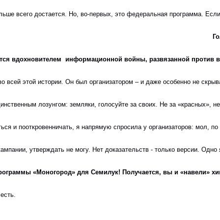
ольше всего достается. Но, во-первых, это федеральная программа. Ес
                                                                                                     
ется вдохновителем  информационной войны, развязанной против 
 во всей этой истории. Он был организатором – и даже особенно не скры
инственным лозунгом: земляки, голосуйте за своих. Не за «красных», не 
ься и пооткровенничать, я напрямую спросила у организаторов: мол, по
кампании, утверждать не могу. Нет доказательств - только версии. Одн
программы «Моногород» для Семилук! Получается, вы и «навели» х
есть. 