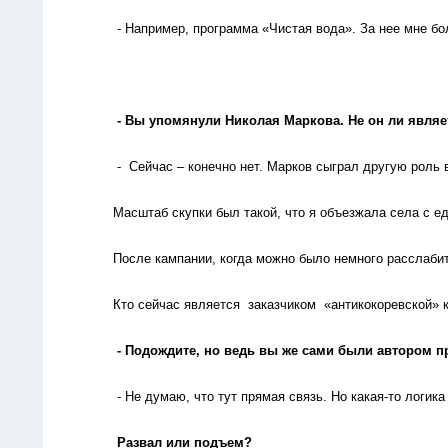
 - Например, программа «Чистая вода». За нее мне б
                                                                           
- Вы упомянули Николая Маркова. Не он ли явля
 -  Сейчас – конечно нет. Марков сыграл другую роль
Масштаб скупки был такой, что я объезжала села с ед
После кампании, когда можно было немного расслабит
Кто сейчас является  заказчиком  «антикокоревской» 
- Подождите, но ведь вы же сами были автором 
 - Не думаю, что тут прямая связь. Но какая-то логика 
Развал или подъем?