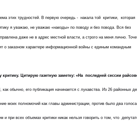
ъема этих трудностей. В первую очередь - накала той критики, которая
итику я уважаю, не уважаю «наезды» по поводу и без повода. Вся без
правлена даже не в адрес местной власти, а строго на меня лично. Точ
орит о заказном характере информационной войны с единым командным
эту критику. Цитирую газетную заметку: «На  последней сессии рай
 как обычно, его публикация начинается с лукавства. Из 26 районных де
ние моих полномочий как главы администрации, против было два голоса.
ем и при всех объемах критики никак нельзя говорить о том, что  депут