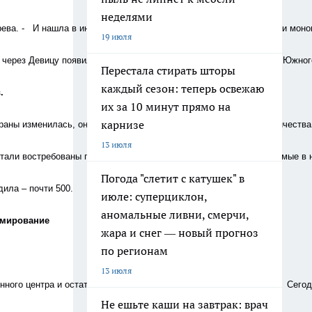
неделями
ва. -   И нашла в интернете  информацию о программе поддержки моного
19 июля
сту через Девицу появилась возможность  застройки перспективного Южн
Перестала стирать шторы
каждый сезон: теперь освежаю
. 
их за 10 минут прямо на
карнизе
страны изменилась, она больше не требует такого, как прежде, количес
13 июля
тали востребованы проппанты – керамические изделия, применяемые в н
Погода "слетит с катушек" в
дила – почти 500.
июле: суперциклон,
аномальные ливни, смерчи,
 программирование
жара и снег — новый прогноз
по регионам
13 июля
нного центра и остаться в списке  претендентов на господдержку.  Сег
Не ешьте каши на завтрак: врач