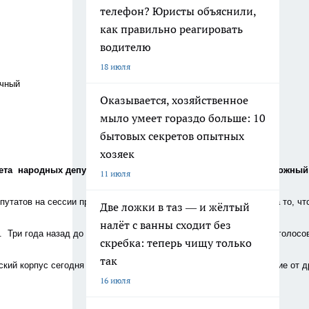
телефон? Юристы объяснили,
как правильно реагировать
водителю
18 июля
ечный
Оказывается, хозяйственное
мыло умеет гораздо больше: 10
бытовых секретов опытных
хозяек
совета  народных депутатов Семилуского района прозвенел тревожн
11 июля
путатов на сессии присутствовали 17. 15 из них проголосовали за то, 
Две ложки в таз — и жёлтый
налёт с ванны сходит без
  Три года назад до единогласного утверждения не хватило трех голосо
скребка: теперь чищу только
так
атский корпус сегодня – против меня. Хотя стоит отметить:  в отличие
16 июля