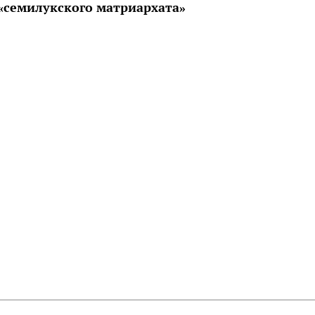
«семилукского матриархата»