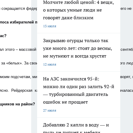
Молчите любой ценой: 4 вещи,
ли сокращается федеральное финансирование, местная власть ничего не 
о которых умные люди не
говорят даже близким
                Голоса избирателей по 300. Но вчера
13 июля
вас?
Закрываю огурцы только так
уже много лет: стоят до весны,
вал этого – массовой скупки голосов на муниципальных выборах в сентяб
не мутнеют и всегда хрустят
за «белых». За своих – значит, за местных,  коренных сельчан, кого люд
12 июля
 моим подсчетам, миллионов в 40 вам обошлась операция. Нет, говорят,
На АЗС закончился 95-й:
можно ли один раз залить 92-й
о ясно.  Рейдерская  кампания развернулась именно тогда, когда  нача
— турбированный двигатель
ошибок не прощает
ищников на район?
27 июля
Добавляю 2 капли в воду — и
пыль не липнет к мебели