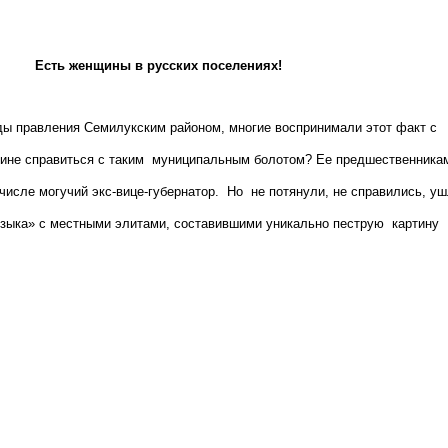
 женщины в русских поселениях!
зды правления Семилукским районом, многие воспринимали этот факт с
нщине справиться с таким муниципальным болотом? Ее предшественника
числе могучий экс-вице-губернатор. Но не потянули, не справились, у
языка» с местными элитами, составившими уникально пеструю картину