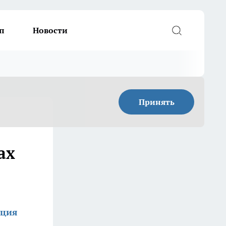
п
Новости
Принять
ах
кция