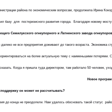
министрации района по экономическим вопросам, продолжила Ирина Кокоре
товил базу  для  посткризисного развития города.  Благодаря новому мо
ющего Семилукского огнеупорного и Латненского завода огнеупоров
и далеко не все предприятия доживают до такого возраста. Экономика 
еориентироваться на более актуальную тему с наименьшими потерями. С
сказать. Когда я пришла туда директором, там работало 50 человек, ухо
                                                                                                Новое
господдержку он может не рассчитывать?
ия до конца не преодолели. Нам удалось обосновать такой статус  райо