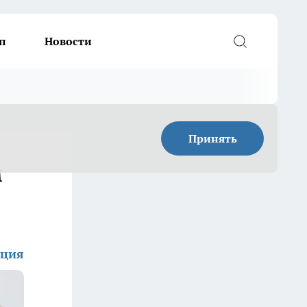
п
Новости
Принять
м
кция