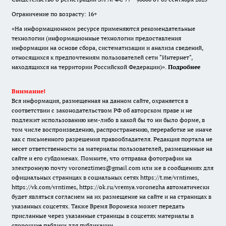
Ограничение по возрасту: 16+
«На информационном ресурсе применяются рекомендательные
технологии (информационные технологии предоставления
информации на основе сбора, систематизации и анализа сведений,
относящихся к предпочтениям пользователей сети "Интернет",
находящихся на территории Российской Федерации)».
Подробнее
Внимание!
Вся информация, размещенная на данном сайте, охраняется в
соответствии с законодательством РФ об авторском праве и не
подлежит использованию кем-либо в какой бы то ни было форме, в
том числе воспроизведению, распространению, переработке не иначе
как с письменного разрешения правообладателя. Редакция портала не
несет ответственности за материалы пользователей, размещенные на
сайте и его субдоменах. Помните, что отправка фотографии на
электронную почту voroneztimes@gmail.com или же в сообщениях для
официальных страницах в социальных сетях
https://t.me/vrntimes
,
https://vk.com/vrntimes
,
https://ok.ru/vremya.voronezha
автоматически
будет являться согласием на их размещение на сайте и на страницах в
указанных соцсетях. Также Время Воронежа может передать
присланные через указанные страницы в соцсетях материалы в
сторонние паблики для публикации.