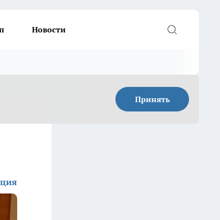
п
Новости
Принять
кция