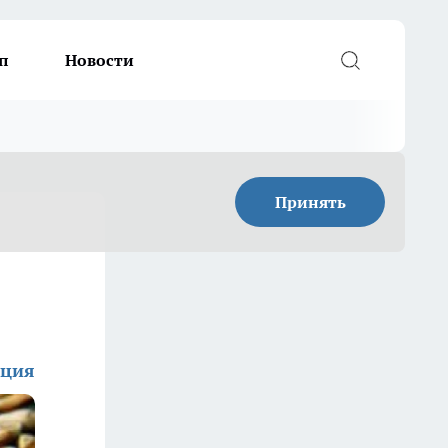
п
Новости
Принять
кция