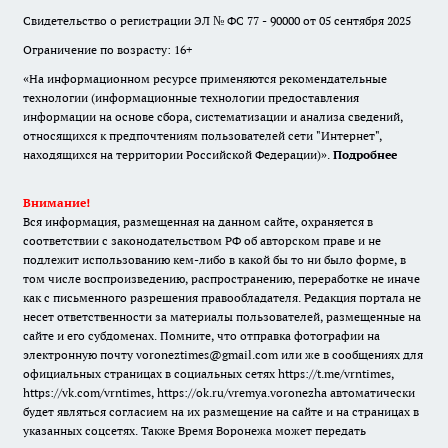
Свидетельство о регистрации ЭЛ № ФС 77 - 90000 от 05 сентября 2025
Ограничение по возрасту: 16+
«На информационном ресурсе применяются рекомендательные
технологии (информационные технологии предоставления
информации на основе сбора, систематизации и анализа сведений,
относящихся к предпочтениям пользователей сети "Интернет",
находящихся на территории Российской Федерации)».
Подробнее
Внимание!
Вся информация, размещенная на данном сайте, охраняется в
соответствии с законодательством РФ об авторском праве и не
подлежит использованию кем-либо в какой бы то ни было форме, в
том числе воспроизведению, распространению, переработке не иначе
как с письменного разрешения правообладателя. Редакция портала не
несет ответственности за материалы пользователей, размещенные на
сайте и его субдоменах. Помните, что отправка фотографии на
электронную почту voroneztimes@gmail.com или же в сообщениях для
официальных страницах в социальных сетях
https://t.me/vrntimes
,
https://vk.com/vrntimes
,
https://ok.ru/vremya.voronezha
автоматически
будет являться согласием на их размещение на сайте и на страницах в
указанных соцсетях. Также Время Воронежа может передать