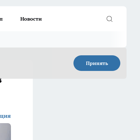
п
Новости
Принять
з
кция