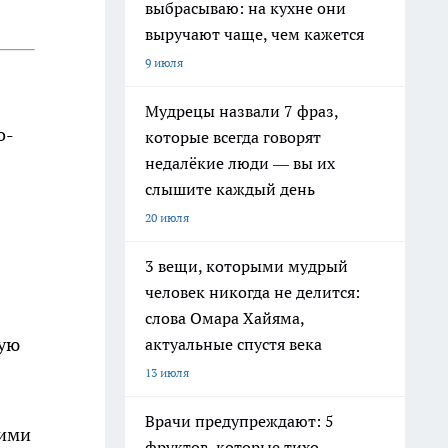
выбрасываю: на кухне они
выручают чаще, чем кажется
9 июля
Мудрецы назвали 7 фраз,
о-
которые всегда говорят
недалёкие люди — вы их
слышите каждый день
20 июля
3 вещи, которыми мудрый
человек никогда не делится:
слова Омара Хайяма,
кую
актуальные спустя века
13 июля
Врачи предупреждают: 5
кими
фруктов, которые тихо